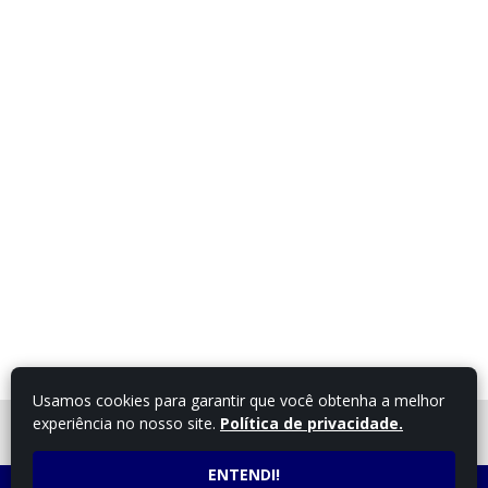
Usamos cookies para garantir que você obtenha a melhor
experiência no nosso site.
Política de privacidade.
FALE COM UM
CONSULTOR
ENTENDI!
LIGUE AGORA
ATENDIMENTO POR