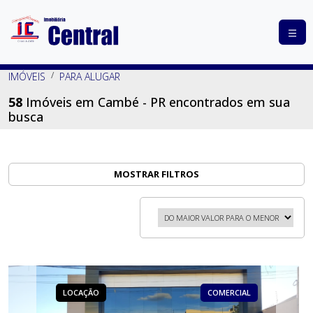
COMPRAR
IMÓVEIS
PARA ALUGAR
ALUGAR
58
Imóveis em Cambé - PR encontrados em sua
busca
LANÇAMENTOS
ANUNCIE
SEU
MOSTRAR FILTROS
IMÓVEL
CONTATO
LOCAÇÃO
COMERCIAL