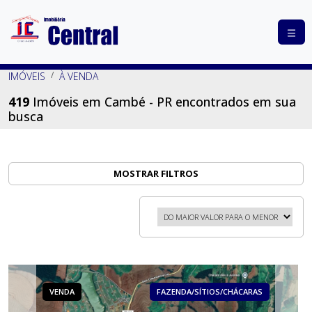
COMPRAR
IMÓVEIS
À VENDA
ALUGAR
419
Imóveis em Cambé - PR encontrados em sua
busca
LANÇAMENTOS
ANUNCIE
SEU
MOSTRAR FILTROS
IMÓVEL
CONTATO
VENDA
FAZENDA/SÍTIOS/CHÁCARAS