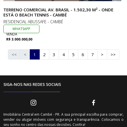
TERRENO COMERCIAL AV. BRASIL - 1.502,30 M² - ONDE
ESTÁ O BEACH TENNIS - CAMBÉ
RESIDENCIAL ABUSSAFE - CAMBÉ
WHATSAPP
VENDA
R$ 3.000.000,00
<<
<
1
2
3
4
5
6
7
>
>>
SIGA-NOS NAS REDES SOCIAIS
Imobiliária Central em Cambé - PR. A sua principal escolha para comprar,
vender ou alugar imóveis com segurança e transparência. Colocamos o
seu sonho no centro das nossas decisões. Confira!