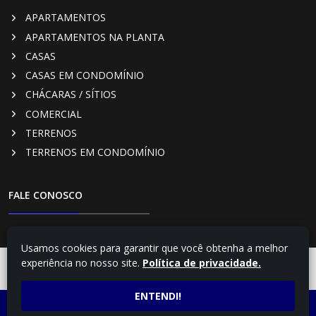
APARTAMENTOS
APARTAMENTOS NA PLANTA
CASAS
CASAS EM CONDOMÍNIO
CHÁCARAS / SÍTIOS
COMERCIAL
TERRENOS
TERRENOS EM CONDOMÍNIO
FALE CONOSCO
RUA PARÁ, 322 - CENTRO, CAMBÉ - PR
Usamos cookies para garantir que você obtenha a melhor
(43) 3254-4348
experiência no nosso site.
Política de privacidade.
FALE COM UM
CONSULTOR
(43) 99169-3782 - Vendas
Creci: J2369
ENTENDI!
LIGUE AGORA
ATENDIMENTO POR
imobiliariacentral@uol.com.br
(43) 3254-4348
WHATSAPP