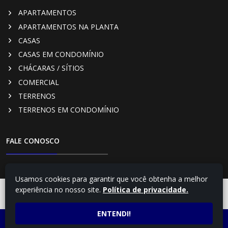
APARTAMENTOS
APARTAMENTOS NA PLANTA
CASAS
CASAS EM CONDOMÍNIO
CHÁCARAS / SÍTIOS
COMERCIAL
TERRENOS
TERRENOS EM CONDOMÍNIO
FALE CONOSCO
RUA PARÁ, 322 - CENTRO, CAMBÉ - PR
Usamos cookies para garantir que você obtenha a melhor
(43) 3254-4348
experiência no nosso site.
Política de privacidade.
FALE COM UM
CONSULTOR
(43) 99169-3782 - Vendas
Creci: J2369
ENTENDI!
LIGUE AGORA
ATENDIMENTO POR
imobiliariacentral@uol.com.br
(43) 3254-4348
WHATSAPP