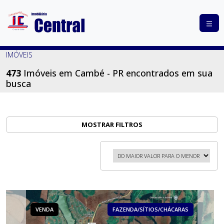
COMPRAR
IMÓVEIS
ALUGAR
473
Imóveis em Cambé - PR encontrados em sua
busca
LANÇAMENTOS
ANUNCIE
SEU
MOSTRAR FILTROS
IMÓVEL
CONTATO
VENDA
FAZENDA/SÍTIOS/CHÁCARAS