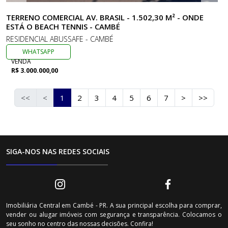
TERRENO COMERCIAL AV. BRASIL - 1.502,30 M² - ONDE
ESTÁ O BEACH TENNIS - CAMBÉ
RESIDENCIAL ABUSSAFE - CAMBÉ
WHATSAPP
VENDA
R$ 3.000.000,00
<<
<
1
2
3
4
5
6
7
>
>>
SIGA-NOS NAS REDES SOCIAIS
Imobiliária Central em Cambé - PR. A sua principal escolha para comprar,
vender ou alugar imóveis com segurança e transparência. Colocamos o
seu sonho no centro das nossas decisões. Confira!