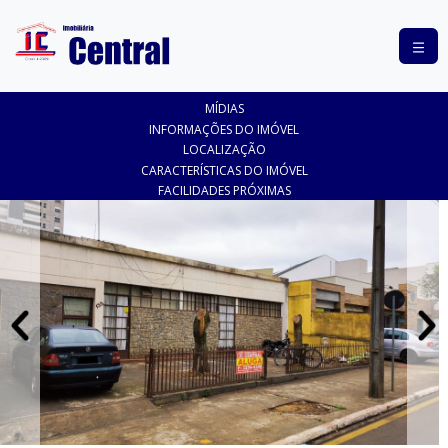
COMPRAR
MÍDIAS
ALUGAR
INFORMAÇÕES DO IMÓVEL
LOCALIZAÇÃO
LANÇAMENTOS
CARACTERÍSTICAS DO IMÓVEL
FACILIDADES PRÓXIMAS
ANUNCIE
SEU
IMÓVEL
CONTATO