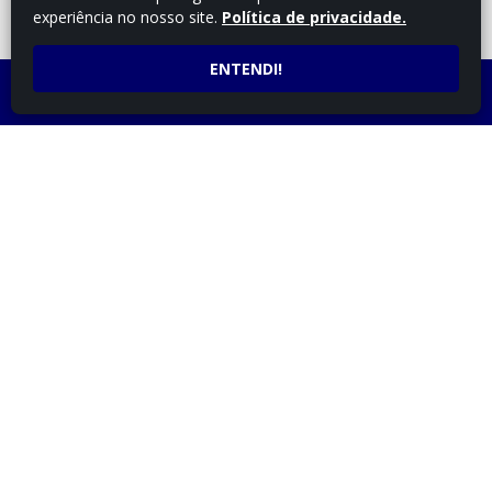
experiência no nosso site.
Política de privacidade.
FALE COM UM
CONSULTOR
ENTENDI!
LIGUE AGORA
ATENDIMENTO POR
(43) 3254-4348
WHATSAPP