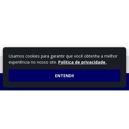
Usamos cookies para garantir que você obtenha a melhor
experiência no nosso site.
Política de privacidade.
FALE COM UM
CONSULTOR
ENTENDI!
LIGUE AGORA
ATENDIMENTO POR
(43) 3254-4348
WHATSAPP